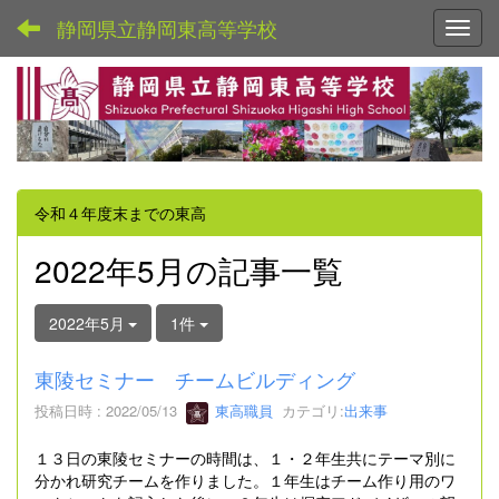
静岡県立静岡東高等学校
Toggl
令和４年度末までの東高
2022年5月の記事一覧
2022年5月
1件
東陵セミナー チームビルディング
投稿日時 : 2022/05/13
東高職員
カテゴリ:
出来事
１３日の東陵セミナーの時間は、１・２年生共にテーマ別に
分かれ研究チームを作りました。１年生はチーム作り用のワ