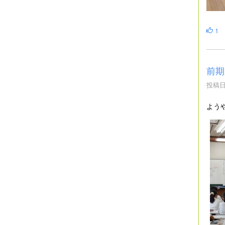
1
前期
投稿日時
よう