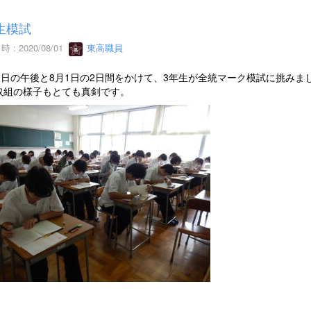
生模試
 : 2020/08/01
東高職員
31日の午後と8月1日の2日間をかけて、3年生が全統マーク模試に挑み
取組の様子もとても真剣です。