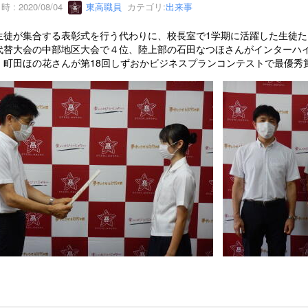
 : 2020/08/04
東高職員
カテゴリ:
出来事
生徒が集合する表彰式を行う代わりに、校長室で1学期に活躍した生徒
代替大会の中部地区大会で４位、陸上部の石田なつほさんがインターハ
、町田ほの花さんが第18回しずおかビジネスプランコンテストで最優秀