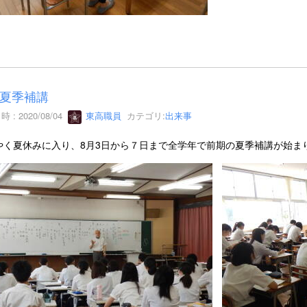
夏季補講
 : 2020/08/04
東高職員
カテゴリ:
出来事
やく夏休みに入り、8月3日から７日まで全学年で前期の夏季補講が始ま