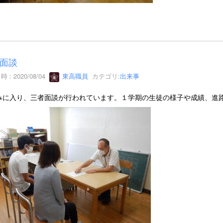
面談
 : 2020/08/04
東高職員
カテゴリ:
出来事
みに入り、三者面談が行われています。１学期の生徒の様子や成績、進