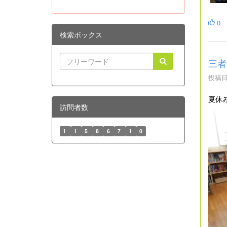
0
検索ボックス
三者
投稿日時
夏休
訪問者数
1
1
5
8
6
7
1
0