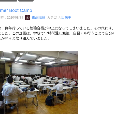
mer Boot Camp
 : 2020/08/11
東高職員
カテゴリ:
出来事
、例年行っている勉強合宿が中止になってしまいました。その代わり、8月8日
ました。この企画は、学校で17時間通し勉強（自習）を行うことで自分
たが黙々と取り組んでいました。