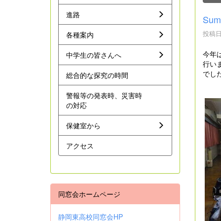
進路
Sum
投稿日時
各種案内
今年は
中学生の皆さんへ
行い
でし
総合的な探究の時間
警報等の発表時、災害時
の対応
保健室から
アクセス
同窓会ホームページ
静岡東高校同窓会HP