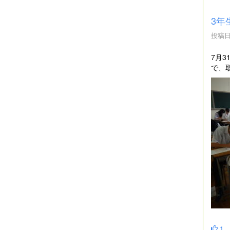
3年
投稿日時
7月
で、
1