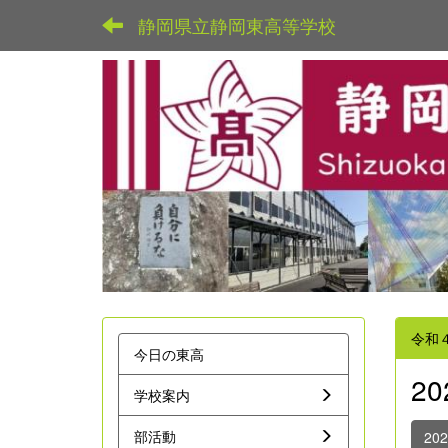
静岡県立静岡東高等学校
令和
今日の東高
2
学校案内
部活動
20