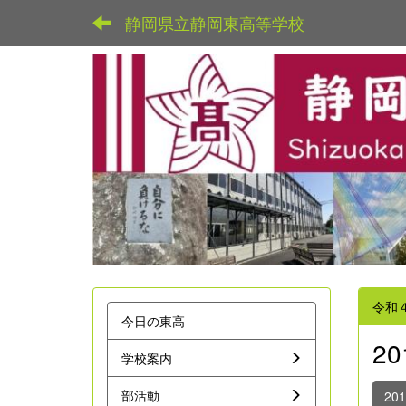
静岡県立静岡東高等学校
令和
今日の東高
2
学校案内
部活動
20