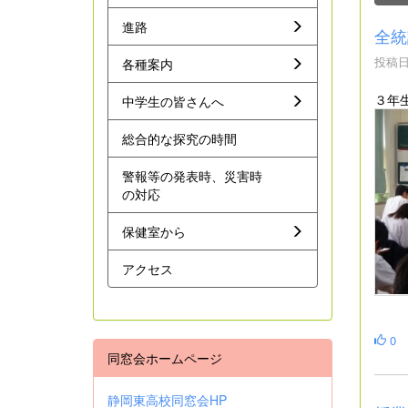
進路
全統
投稿日時
各種案内
３年
中学生の皆さんへ
総合的な探究の時間
警報等の発表時、災害時
の対応
保健室から
アクセス
0
同窓会ホームページ
静岡東高校同窓会HP