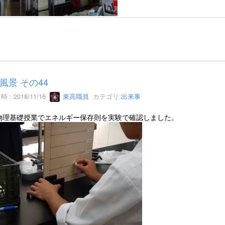
風景 その44
 : 2018/11/16
東高職員
カテゴリ:
出来事
物理基礎授業でエネルギー保存則を実験で確認しました。