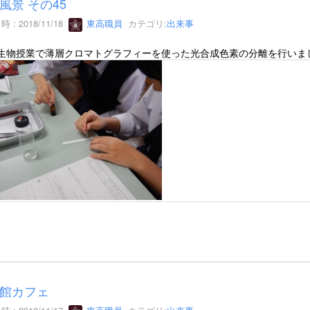
風景 その45
 : 2018/11/18
東高職員
カテゴリ:
出来事
 生物授業で薄層クロマトグラフィーを使った光合成色素の分離を行いま
館カフェ