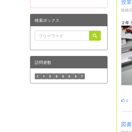
授業
投稿日時
検索ボックス
２年
訪問者数
1
1
5
9
5
3
5
7
0
図書