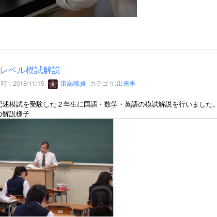
レベル模試解説
 : 2018/11/15
東高職員
カテゴリ:
出来事
記述模試を受験した２年生に国語・数学・英語の模試解説を行いました
の解説様子