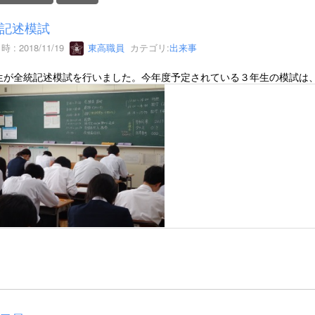
記述模試
 : 2018/11/19
東高職員
カテゴリ:
出来事
生が全統記述模試を行いました。今年度予定されている３年生の模試は