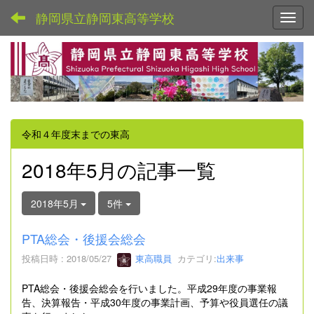
静岡県立静岡東高等学校
Toggl
令和４年度末までの東高
2018年5月の記事一覧
2018年5月
5件
PTA総会・後援会総会
投稿日時 : 2018/05/27
東高職員
カテゴリ:
出来事
PTA総会・後援会総会を行いました。平成29年度の事業報
告、決算報告・平成30年度の事業計画、予算や役員選任の議