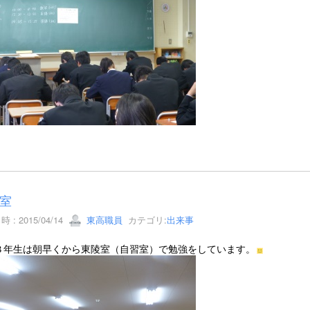
室
 : 2015/04/14
東高職員
カテゴリ:
出来事
３年生は朝早くから東陵室（自習室）で勉強をしています。