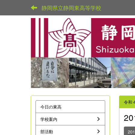
静岡県立静岡東高等学校
令和
今日の東高
2
学校案内
部活動
20