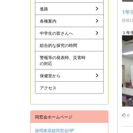
進路
1年
投稿日時
各種案内
１年
中学生の皆さんへ
総合的な探究の時間
警報等の発表時、災害時
の対応
保健室から
アクセス
0
同窓会ホームページ
静岡東高校同窓会HP