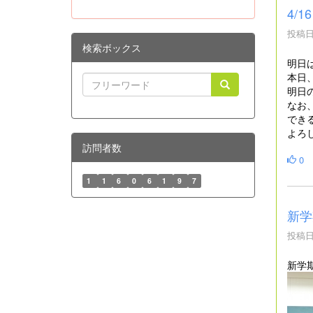
4/
投稿日時
検索ボックス
明日
本日
明日
なお
でき
よろ
訪問者数
0
1
1
6
0
6
1
9
7
新学
投稿日時
新学