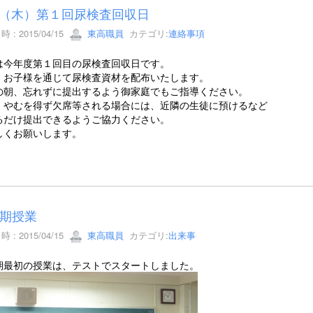
16（木）第１回尿検査回収日
 : 2015/04/15
東高職員
カテゴリ:
連絡事項
は今年度第１回目の尿検査回収日です。
、お子様を通じて尿検査資材を配布いたします。
の朝、忘れずに提出するよう御家庭でもご指導ください。
、やむを得ず欠席等される場合には、近隣の生徒に預けるなど
るだけ提出できるようご協力ください。
しくお願いします。
期授業
 : 2015/04/15
東高職員
カテゴリ:
出来事
期最初の授業は、テストでスタートしました。