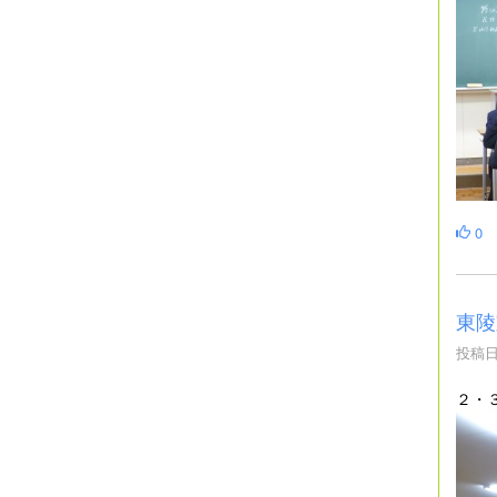
0
東陵
投稿日時
２・