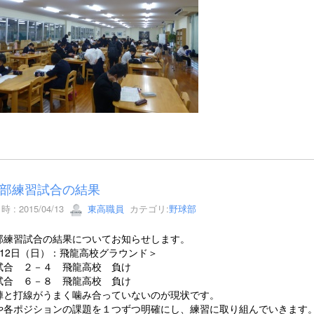
部練習試合の結果
 : 2015/04/13
東高職員
カテゴリ:
野球部
部練習試合の結果についてお知らせします。
月12日（日）：飛龍高校グラウンド＞
試合 ２－４ 飛龍高校 負け
試合 ６－８ 飛龍高校 負け
陣と打線がうまく噛み合っていないのが現状です。
や各ポジションの課題を１つずつ明確にし、練習に取り組んでいきます