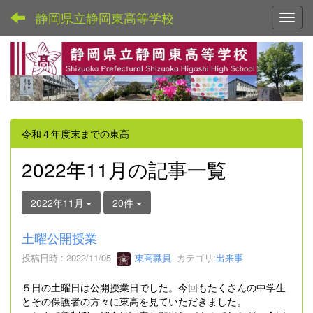
静岡県立静岡東高等学校
Toggl
令和４年度末までの東高
2022年11月の記事一覧
2022年11月
20件
土曜公開授業
投稿日時 : 2022/11/05
東高職員
カテゴリ:
出来事
５日の土曜日は公開授業日でした。今回もたくさんの中学生
とその保護者の方々に東高を見ていただきました。