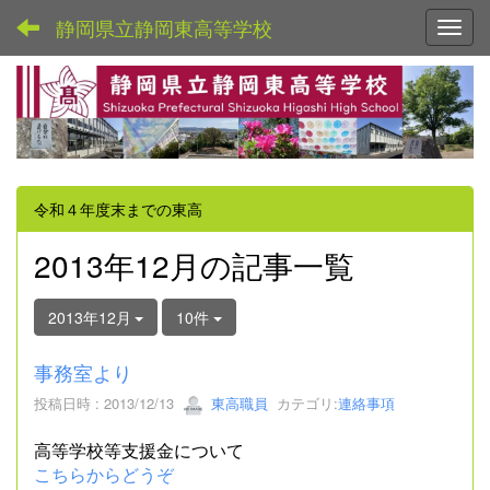
静岡県立静岡東高等学校
Toggl
令和４年度末までの東高
2013年12月の記事一覧
2013年12月
10件
事務室より
投稿日時 : 2013/12/13
東高職員
カテゴリ:
連絡事項
高等学校等支援金について
こちらからどうぞ