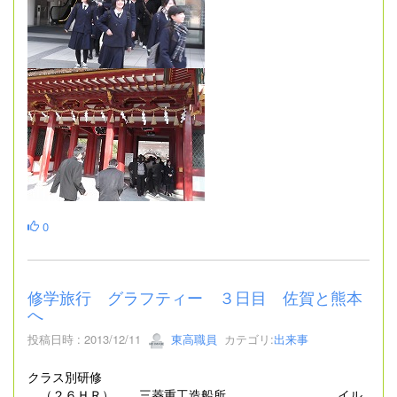
0
修学旅行 グラフティー ３日目 佐賀と熊本
へ
投稿日時 : 2013/12/11
東高職員
カテゴリ:
出来事
クラス別研修
（２６ＨＲ） 三菱重工造船所 イル