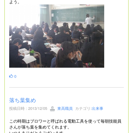
よう。
0
落ち葉集め
投稿日時 : 2013/12/05
東高職員
カテゴリ:
出来事
この時期はブロワーと呼ばれる電動工具を使って毎朝技能員
さんが落ち葉を集めてくれます。
いつもありがとうございます。