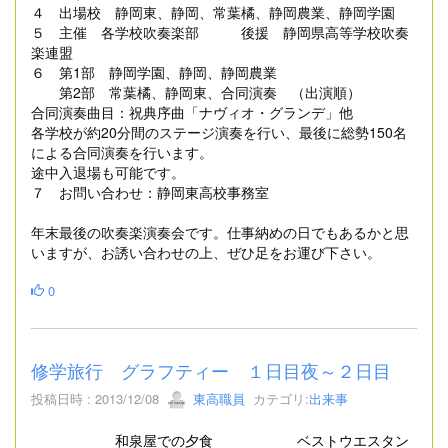
４ 出場校 静岡東、静岡、常葉橘、静岡農業、静岡学園
５ 主催 各学校吹奏楽部 後援 静岡県高等学校吹奏
楽連盟
６ 第1部 静岡学園、静岡、静岡農業
第2部 常葉橘、静岡東、合同演奏 （出演順）
合同演奏曲目：祝典序曲「ナヴィオ・グランデ」他
各学校が約20分間のステージ演奏を行い、最後に総勢150名
による合同演奏を行います。
途中入退場も可能です。
７ お問い合わせ：静岡東高校事務室
年末最後の吹奏楽演奏会です。仕事納めの日でもあるかと思
いますが、お誘い合わせの上、ぜひ足をお運び下さい。
0
修学旅行 グラフティー １日目夜～２日目
投稿日時 : 2013/12/08
東高職員
カテゴリ:
出来事
和泉屋での夕食 ベストウエスタン