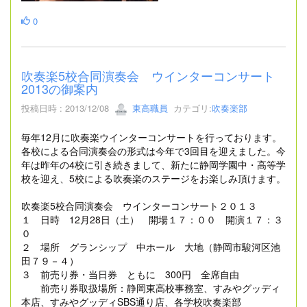
0
吹奏楽5校合同演奏会 ウインターコンサート
2013の御案内
投稿日時 : 2013/12/08
東高職員
カテゴリ:
吹奏楽部
毎年12月に吹奏楽ウインターコンサートを行っております。
各校による合同演奏会の形式は今年で3回目を迎えました。今
年は昨年の4校に引き続きまして、新たに静岡学園中・高等学
校を迎え、5校による吹奏楽のステージをお楽しみ頂けます。
吹奏楽5校合同演奏会 ウインターコンサート２０１３
１ 日時 12月28日（土） 開場１７：００ 開演１７：３
０
２ 場所 グランシップ 中ホール 大地（静岡市駿河区池
田７９－４）
３ 前売り券・当日券 ともに 300円 全席自由
前売り券取扱場所：静岡東高校事務室、すみやグッディ
本店、すみやグッディSBS通り店、各学校吹奏楽部