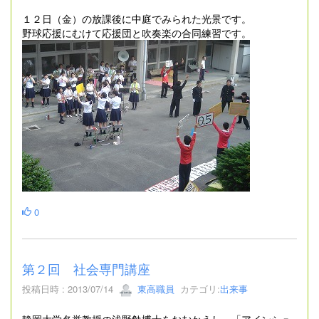
１２日（金）の放課後に中庭でみられた光景です。
野球応援にむけて応援団と吹奏楽の合同練習です。
0
第２回 社会専門講座
投稿日時 : 2013/07/14
東高職員
カテゴリ:
出来事
静岡大学名誉教授の浅野勉博士をおむかえし、「アインシュ