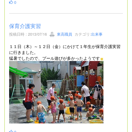
0
保育介護実習
投稿日時 : 2013/07/16
東高職員
カテゴリ:
出来事
１１日（木）～１２日（金）にかけて１年生が保育介護実習
に行きました。
猛暑でしたので、プール遊びが多かったようです
0