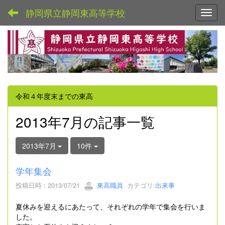
静岡県立静岡東高等学校
Toggl
令和４年度末までの東高
2013年7月の記事一覧
2013年7月
10件
学年集会
投稿日時 : 2013/07/21
東高職員
カテゴリ:
出来事
夏休みを迎えるにあたって、それぞれの学年で集会を行いま
した。