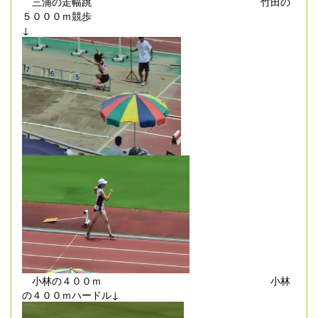
三浦の走幅跳 竹田の
５０００ｍ競歩
↓
小林の４００ｍ 小林
の４００ｍハードル↓