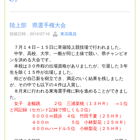
陸上部 県選手権大会
投稿日時 : 2013/07/16
東高職員
７月１４日～１５日に草薙陸上競技場で行われました。
中学、高校、大学、一般が同じ土俵で競い、県チャンピオ
ンを決める大会です。
本校は３０件程の出場資格がありましたが、引退した３年
生を除く１５件が出場しました。
殆どが自己新を樹立でき、満足のいく結果を残しました
が、その中でも以下の４件は入賞し、
８月末に行われる東海選手権に駒を進めることができまし
た。
女子 走幅跳 ２位 三浦菜穂（１３ＨＲ） →１位
と同記録（セカンド記録で惜しくも２位）
５０００ｍ競歩 ４位 竹田千夏（２５ＨＲ）
４００ｍ ５位 小林梨花（２５ＨＲ）
４００ｍハードル５位 小林梨花（２５ＨＲ）