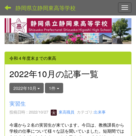
静岡県立静岡東高等学校
Toggl
令和４年度末までの東高
2022年10月の記事一覧
2022年10月
1件
実習生
投稿日時 : 2022/10/27
東高職員
カテゴリ:
出来事
今週から２名の実習生が来ています。今日は、教務課長から
学校の仕事について様々な話を聞いていました。短期間では