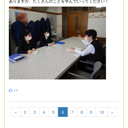
ありますが、たくさんのことを学んでいってください！
17
«
2
3
4
5
6
7
8
9
10
»