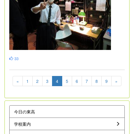
33
«
1
2
3
4
5
6
7
8
9
»
今日の東高
学校案内