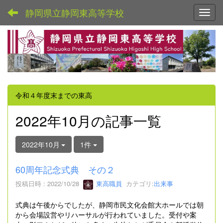
静岡県立静岡東高等学校
Toggl
令和４年度末までの東高
2022年10月の記事一覧
2022年10月
1件
60周年記念式典 その２
投稿日時 : 2022/10/28
東高職員
カテゴリ:
出来事
式典は午後からでしたが、静岡市民文化会館大ホールでは朝
から会場設営やリハーサルが行われていました。受付や案