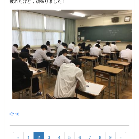
疲れたけど，頑張りました！
16
«
1
2
3
4
5
6
7
8
9
»