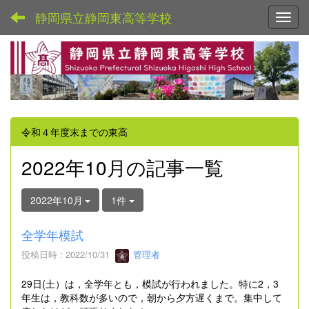
静岡県立静岡東高等学校
Toggl
令和４年度末までの東高
2022年10月の記事一覧
2022年10月
1件
全学年模試
投稿日時 : 2022/10/31
管理者
29日(土）は，全学年とも，模試が行われました。特に2，3
年生は，教科数が多いので，朝から夕方遅くまで。集中して