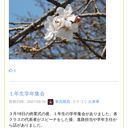
5
１年生学年集会
投稿日時 : 2021/03/19
東高職員
カテゴリ:
出来事
３月19日の終業式の後、１年生の学年集会がありました。各
クラスの代表者がスピーチをした後、進路担当や学年主任か
ら話がありました。