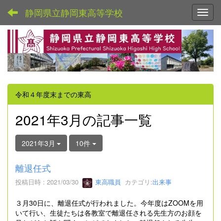
静岡県立静岡東高等学校
Toggl
令和４年度末までの東高
2021年3月の記事一覧
2021年3月
10件
離退任式
投稿日時 : 2021/03/30
東高職員
カテゴリ:
出来事
３月30日に、離退任式が行われました。今年度はZOOMを用
いて行い、生徒たちは各教室で離退任される先生方のお顔を