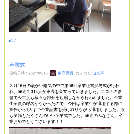
3
卒業式
投稿日時 : 2021/03/16
東高職員
カテゴリ:
出来事
３月16日の暖かい陽気の中で第56回卒業証書授与式が行わ
れ、56期生314人が東高を巣立っていきました。コロナの影
響で今年度も様々な部分を短縮しながら行われました。卒業
生全員の呼名がなかったので、今回は卒業生が退場する際に
担任から1人ずつ卒業証書を受け取りながら退場しました。涙
も笑顔もたくさんのいい卒業式でした。56期のみなさん、卒
業おめでとうございます！！