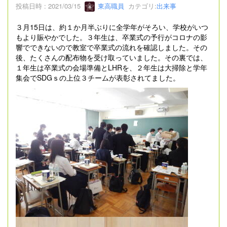
投稿日時 : 2021/03/15
東高職員
カテゴリ:
出来事
３月15日は、約１か月半ぶりに全学年がそろい、学校がいつ
もより賑やかでした。３年生は、卒業式の予行がコロナの影
響でできないので教室で卒業式の流れを確認しました。その
後、たくさんの配布物を受け取っていました。その裏では、
１年生は卒業式の会場準備とLHRを、２年生は大掃除と学年
集会でSDGｓの上位３チームが表彰されてました。