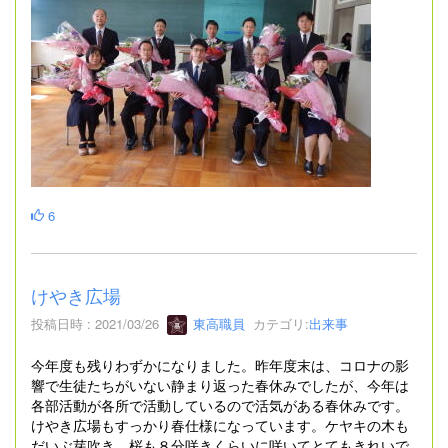
6
けやき広場
投稿日時 : 2021/03/26
東高職員
カテゴリ:
出来事
今年度も残りわずかになりました。昨年度末は、コロナの影
響で生徒たちがいない静まり返った春休みでしたが、今年は
各部活動が各所で活動しているので活気がある春休みです。
けやき広場もすっかり春仕様になっています。ケヤキの木も
だいぶ芽吹き、桜も８分咲きくらいに咲いてとてもきれいで