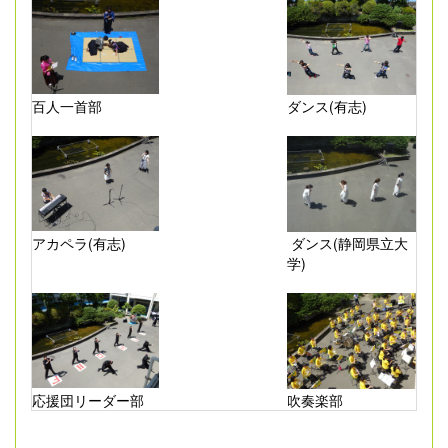
百人一首部
ダンス(有志)
アカペラ(有志)
ダンス(静岡県立大
学)
応援団リーダー部
吹奏楽部