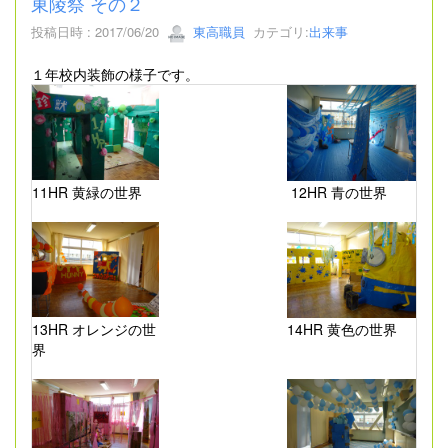
東陵祭 その２
投稿日時 : 2017/06/20
東高職員
カテゴリ:
出来事
１年校内装飾の様子です。
11HR 黄緑の世界
12HR 青の世界
13HR オレンジの世
14HR 黄色の世界
界