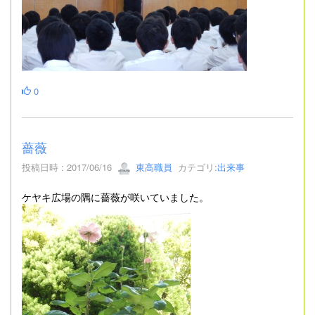
0
薔薇
投稿日時 : 2017/06/16
東高職員
カテゴリ:
出来事
ケヤキ広場の隅に薔薇が咲いていました。