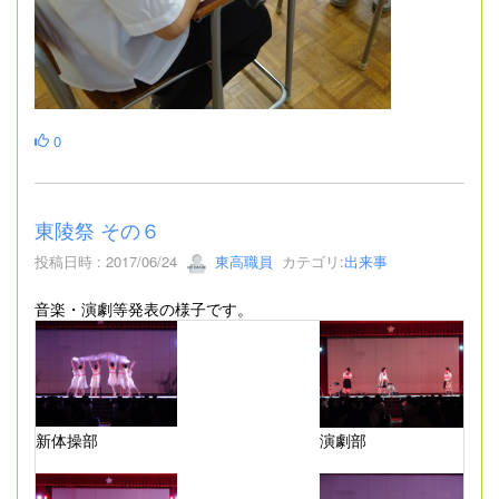
0
東陵祭 その６
投稿日時 : 2017/06/24
東高職員
カテゴリ:
出来事
音楽・演劇等発表の様子です。
新体操部
演劇部