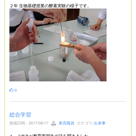
２年 生物基礎授業の酵素実験の様子です。
0
総合学習
投稿日時 : 2017/06/17
東高職員
カテゴリ:
出来事
教育実習生の話を聞きました。
１、２年生が