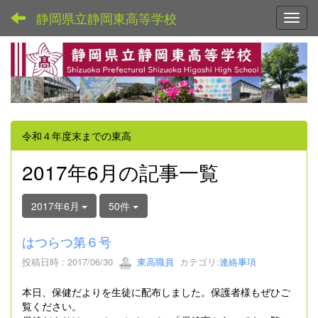
静岡県立静岡東高等学校
Toggl
令和４年度末までの東高
2017年6月の記事一覧
2017年6月
50件
はつらつ第６号
投稿日時 : 2017/06/30
東高職員
カテゴリ:
連絡事項
本日、保健だよりを生徒に配布しました。保護者様もぜひご
覧ください。