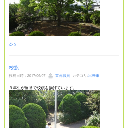
0
校旗
投稿日時 : 2017/06/07
東高職員
カテゴリ:
出来事
３年生が当番で校旗を揚げています。