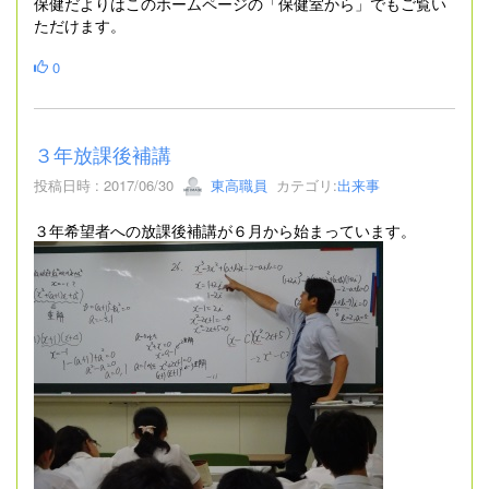
保健だよりはこのホームページの「保健室から」でもご覧い
ただけます。
0
３年放課後補講
投稿日時 : 2017/06/30
東高職員
カテゴリ:
出来事
３年希望者への放課後補講が６月から始まっています。