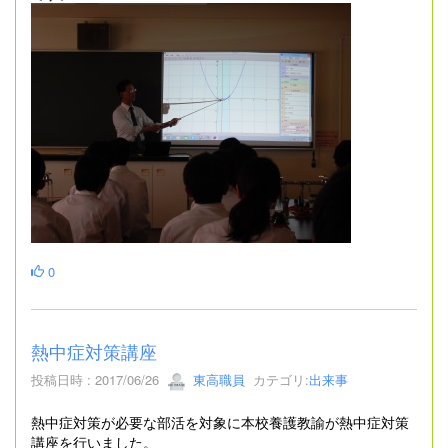
0
熱中症対策講座
投稿日時 : 2017/06/26
東高職員
カテゴリ:
出来事
熱中症対策が必要な部活を対象に本校養護教諭が熱中症対策
講座を行いました。