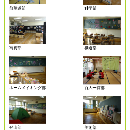
煎華道部
科学部
写真部
棋道部
ホームメイキング部
百人一首部
登山部
美術部