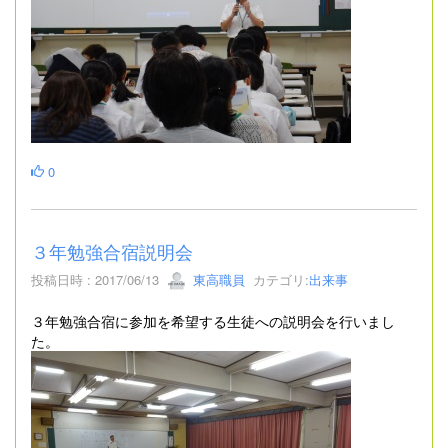
0
３年勉強合宿説明会
投稿日時 : 2017/06/13
東高職員
カテゴリ:
出来事
３年勉強合宿に参加を希望する生徒への説明会を行いまし
た。