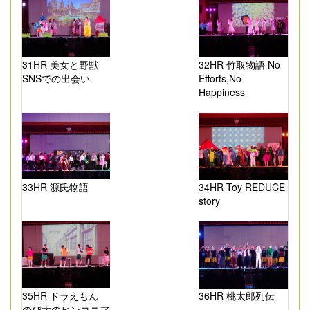
31HR 美女と野獣
32HR 竹取物語 No
SNSでの出会い
Efforts,No
Happiness
33HR 源氏物語
34HR Toy REDUCE
story
35HR ドラえもん
36HR 桃太郎列伝
のび太のヒンコニア