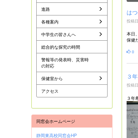
進路
はつ
投稿日時
各種案内
本日
中学生の皆さんへ
保健
総合的な探究の時間
0
警報等の発表時、災害時
の対応
３年
保健室から
投稿日時
アクセス
３年
同窓会ホームページ
静岡東高校同窓会HP