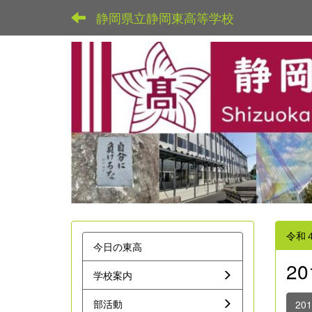
静岡県立静岡東高等学校
令和
今日の東高
2
学校案内
部活動
20