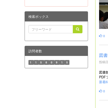
検索ボックス
0
訪問者数
図書
投稿日時
1
1
5
8
0
9
1
5
図書
PD
新着6
0