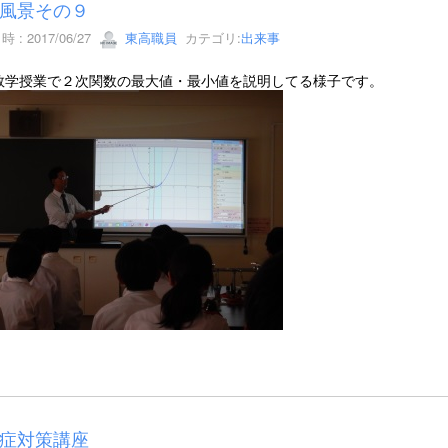
風景その９
 : 2017/06/27
東高職員
カテゴリ:
出来事
数学授業で２次関数の最大値・最小値を説明してる様子です。
症対策講座