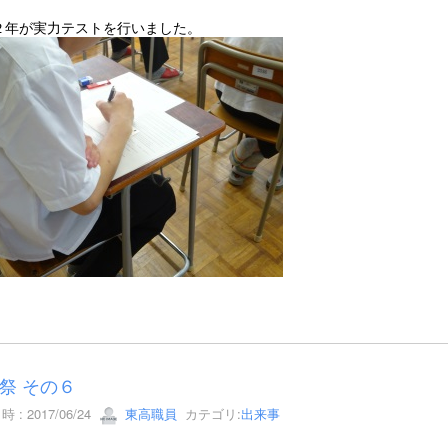
２年が実力テストを行いました。
祭 その６
 : 2017/06/24
東高職員
カテゴリ:
出来事