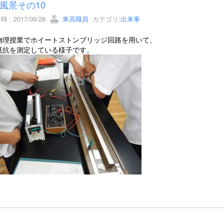
風景その10
 : 2017/06/28
東高職員
カテゴリ:
出来事
物理授業でホイートストンブリッジ回路を用いて、
抵抗を測定している様子です。