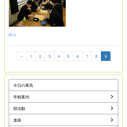
0
«
1
2
3
4
5
6
7
8
9
今日の東高
学校案内
部活動
進路