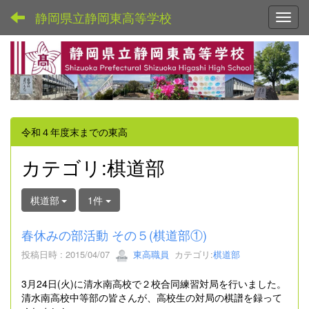
静岡県立静岡東高等学校
Toggl
令和４年度末までの東高
カテゴリ:棋道部
棋道部
1件
春休みの部活動 その５(棋道部①)
投稿日時 : 2015/04/07
東高職員
カテゴリ:
棋道部
3月24日(火)に清水南高校で２校合同練習対局を行いました。
清水南高校中等部の皆さんが、高校生の対局の棋譜を録って