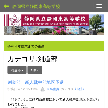
静岡県立静岡東高等学校
Toggl
令和４年度末までの東高
カテゴリ:剣道部
剣道部
1件
剣道部 新人戦中部地区予選
投稿日時 : 2015/11/09
東高職員
カテゴリ:
剣道部
11月7，8日に静岡西高校において新人戦中部地区予選が行
われました。