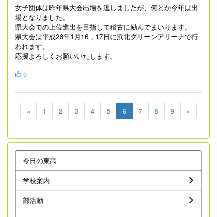
女子団体は昨年県大会出場を逃しましたが、何とか今年は出
場となりました。
県大会での上位進出を目指して稽古に励んでまいります。
県大会は平成28年1月16，17日に浜北グリーンアリーナで行
われます。
応援よろしくお願いいたします。
0
«
1
2
3
4
5
6
7
8
9
»
今日の東高
学校案内
部活動