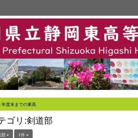
４年度末までの東高
テゴリ:剣道部
道部
1件