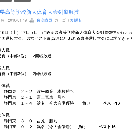
県高等学校新人体育大会剣道競技
 : 2016/01/19
東高職員
カテゴリ:
剣道部
16日（土）17日（日）に静岡県高等学校新人体育大会剣道競技が行わ
全国選抜大会、男女ベスト8は2月に行われる東海選抜大会に出場できる
個人戦
巧真（中部3位） 2回戦敗退
個人戦
杏香（中部3位） 2回戦敗退
団体戦
戦 静岡東 ２－２ 浜松商業 本数勝ち
戦 静岡東 ２－１ 富士宮東 勝ち
戦 静岡東 １－４ 浜名（今大会準優勝） 負け
ベスト16
団体戦
戦 静岡東 ３－０ 吉原 勝ち
戦 静岡東 ０－２ 浜名（今大会優勝） 負け
ベスト16