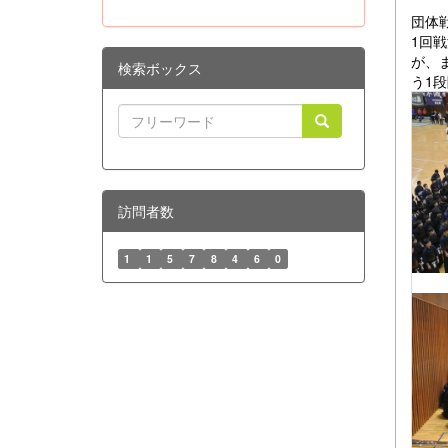
団体
1回
が、
検索ボックス
う1
訪問者数
1
1
5
7
8
4
6
0