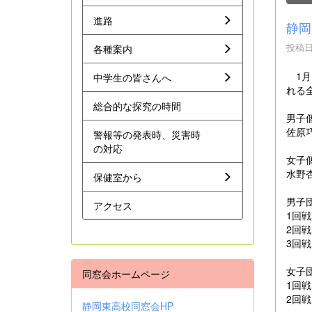
進路
静岡
投稿日時
各種案内
1月
中学生の皆さんへ
れる
総合的な探究の時間
男子
佐原
警報等の発表時、災害時
の対応
女子
水野
保健室から
男子
アクセス
1回
2回
3回
女子
同窓会ホームページ
1回
2回
静岡東高校同窓会HP