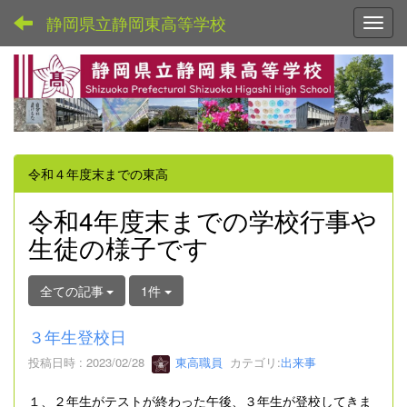
静岡県立静岡東高等学校
Toggl
令和４年度末までの東高
令和4年度末までの学校行事や
生徒の様子です
全ての記事
1件
３年生登校日
投稿日時 : 2023/02/28
東高職員
カテゴリ:
出来事
１、２年生がテストが終わった午後、３年生が登校してきま