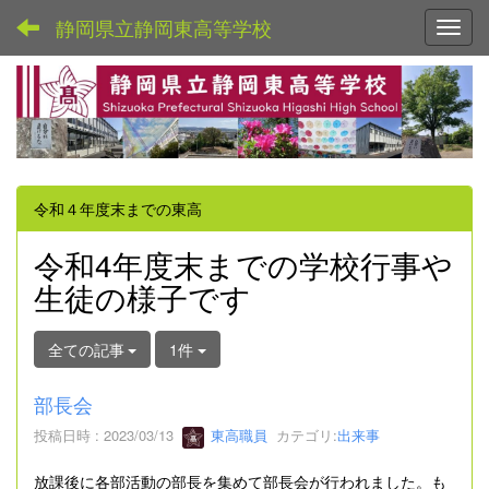
静岡県立静岡東高等学校
Toggl
令和４年度末までの東高
令和4年度末までの学校行事や
生徒の様子です
全ての記事
1件
部長会
投稿日時 : 2023/03/13
東高職員
カテゴリ:
出来事
放課後に各部活動の部長を集めて部長会が行われました。も