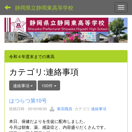
静岡県立静岡東高等学校
Toggl
令和４年度末までの東高
カテゴリ:連絡事項
連絡事項
100件
はつらつ第10号
投稿日時 : 2016/09/30
東高職員
カテゴリ:
連絡事項
本日、保健だよりを生徒に配布しました。
今月は朝食、薬、感染症と、内容盛りだくさんです。