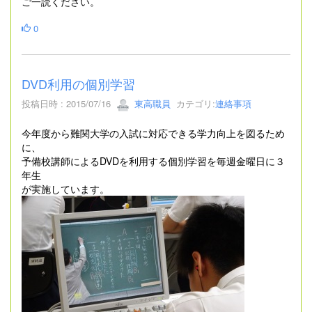
ご一読ください。
0
DVD利用の個別学習
投稿日時 : 2015/07/16
東高職員
カテゴリ:
連絡事項
今年度から難関大学の入試に対応できる学力向上を図るため
に、
予備校講師によるDVDを利用する個別学習を毎週金曜日に３
年生
が実施しています。