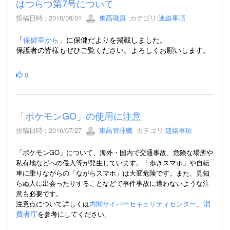
はつらつ第7号について
投稿日時 : 2016/09/01
東高職員
カテゴリ:
連絡事項
「
保健室から
」に保健だよりを掲載しました。
保護者の皆様もぜひご覧ください。よろしくお願いします。
0
「ポケモンGO」の使用に注意
投稿日時 : 2016/07/27
東高管理職
カテゴリ:
連絡事項
「ポケモンGO」について、海外・国内で交通事故、危険な場所や
私有地などへの侵入等が発生しています。「歩きスマホ」や自転
車に乗りながらの「ながらスマホ」は大変危険です。また、見知
らぬ人に出会ったりすることなどで事件事故に遭わないような注
意も必要です。
、
消
注意点について詳しくは
内閣サイバーセキュリティセンター
費者庁
を参考にしてください。