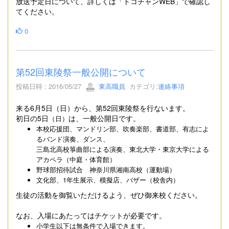
放送予定日について、詳しくは「トコチャンWEB」で確認し
てください。
0
第52回東陵祭一般公開について
投稿日時 : 2016/05/27
東高職員
カテゴリ:
連絡事項
来る6月5日（日）から、第52回東陵祭を行ないます。
初日の5日
は、一般公開日です。
（日）
本校応援団、マンドリン部、吹奏楽部、書道部、有志によ
るバンド演奏、ダンス、
三島北高校箏曲部による演奏、東北大学・東京大学による
アカペラ
（中庭・体育館）
野球部招待試合 神奈川県湘南高校（運動場）
文化部、1年生展示、模擬店、バザー（校舎内）
生徒の活動を御覧いただけるよう、ぜひ御来校ください。
なお、入場にあたってはチケットが必要です。
小学生以下は無条件で入場できます。