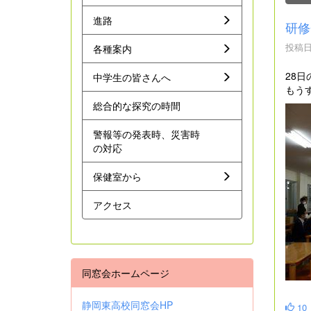
進路
研修
投稿日時
各種案内
28
中学生の皆さんへ
もう
総合的な探究の時間
警報等の発表時、災害時
の対応
保健室から
アクセス
同窓会ホームページ
静岡東高校同窓会HP
10