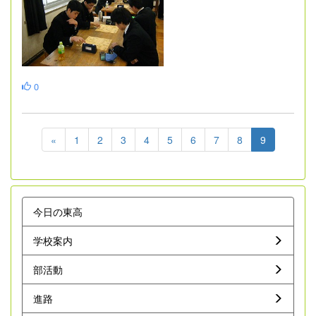
0
«
1
2
3
4
5
6
7
8
9
今日の東高
学校案内
部活動
進路