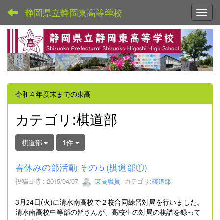
静岡県立静岡東高等学校
Toggl
令和４年度末までの東高
カテゴリ:棋道部
棋道部
1件
春休みの部活動 その５(棋道部①)
投稿日時 : 2015/04/07
東高職員
カテゴリ:
棋道部
3月24日(火)に清水南高校で２校合同練習対局を行いました。
清水南高校中等部の皆さんが、高校生の対局の棋譜を録って