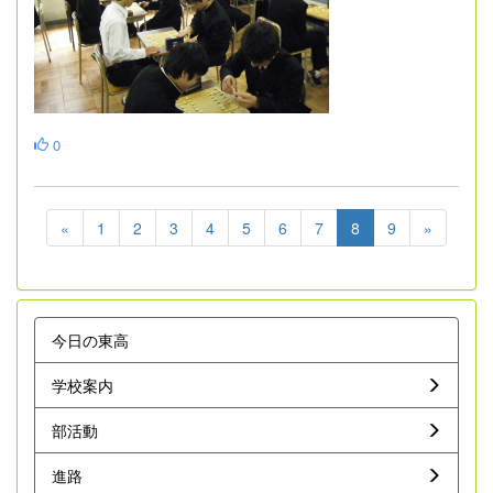
0
«
1
2
3
4
5
6
7
8
9
»
今日の東高
学校案内
部活動
進路