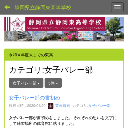
静岡県立静岡東高等学校
Toggl
令和４年度末までの東高
カテゴリ:女子バレー部
女子バレー部
5件
女子バレー部の書初め
投稿日時 : 2020/01/20
東高職員
カテゴリ:
女子バレー部
女子バレー部が書初めをしました。それぞれの思いを文字に
して練習場所の体育館に貼りました。