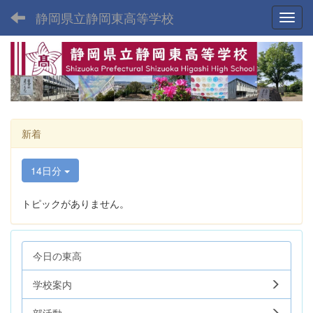
静岡県立静岡東高等学校
Toggl
新着
14日分
トピックがありません。
今日の東高
学校案内
部活動