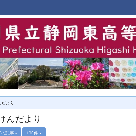
んだより
けんだより
ての記事
100件