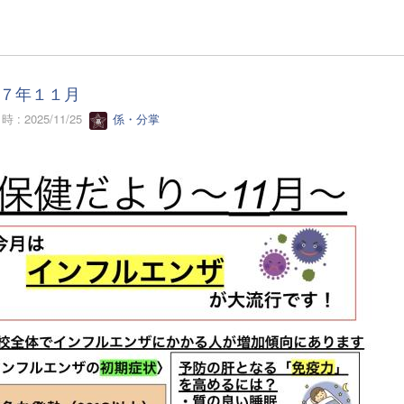
７年１１月
 : 2025/11/25
係・分掌