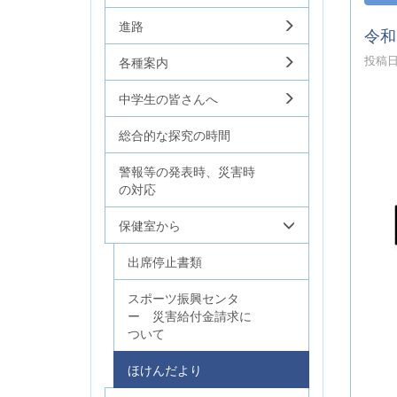
進路
令和
投稿日時
各種案内
中学生の皆さんへ
総合的な探究の時間
警報等の発表時、災害時
の対応
保健室から
出席停止書類
スポーツ振興センタ
ー 災害給付金請求に
ついて
ほけんだより