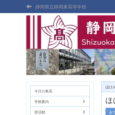
静岡県立静岡東高等学校
ほけ
今日の東高
ほ
学校案内
部活動
全