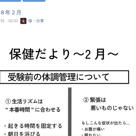
８年２月
 : 02/20
係・分掌