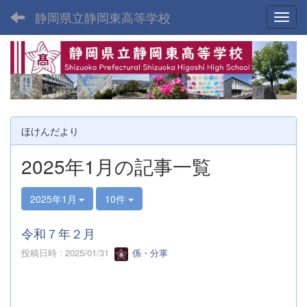
静岡県立静岡東高等学校
Toggl
ほけんだより
2025年1月の記事一覧
2025年1月
10件
令和７年２月
投稿日時 : 2025/01/31
係・分掌