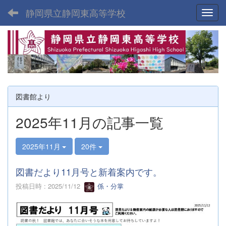
静岡県立静岡東高等学校
Toggl
図書館より
2025年11月の記事一覧
2025年11月
20件
図書だより11月号と新着案内です。
投稿日時 : 2025/11/12
係・分掌