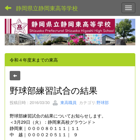
静岡県立静岡東高等学校
Toggl
令和４年度末までの東高
野球部練習試合の結果
投稿日時 : 2016/03/30
東高職員
カテゴリ:
野球部
野球部練習試合の結果についてお知らせします。
＜3月29日（火）：静岡東高校グラウンド＞
静岡東｜００００８０１１１｜１１
中 越｜００００２０５１１｜ ９