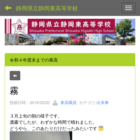
静岡県立静岡東高等学校
Toggl
令和４年度末までの東高
霧
投稿日時 : 2015/03/20
東高職員
カテゴリ:
出来事
３月上旬の朝の様子です。
濃霧でしたが、わずかな時間で晴れました。
どうやら、このあたりだけだったみたいです