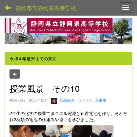
静岡県立静岡東高等学校
Toggl
令和４年度末までの東高
授業風景 その10
投稿日時 : 2020/10/14
東高職員
カテゴリ:
出来事
2年生の化学の授業でダニエル電池と鉛蓄電池を作り、それぞ
れ2種類の電池の仕組みや違いを学びました。