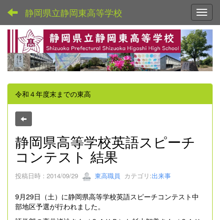
静岡県立静岡東高等学校
Toggl
令和４年度末までの東高
静岡県高等学校英語スピーチ
コンテスト 結果
投稿日時 : 2014/09/29
東高職員
カテゴリ:
出来事
9月29日（土）に静岡県高等学校英語スピーチコンテスト中
部地区予選が行われました。