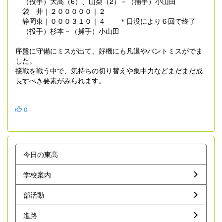
（投手）大高（6）、山梨（2）－（捕手）小山田
袋 井｜２０００００｜２
静岡東｜０００３１０｜４ ＊日没により６回で終了
（投手）杉本－（捕手）小山田
序盤に守備にミスが出て、好機にも凡退やバントミスがでま
した。
接戦を戦う中で、気持ちの切り替えや集中力などまだまだ成
長すべき要素がみられます。
0
今日の東高
学校案内
部活動
進路