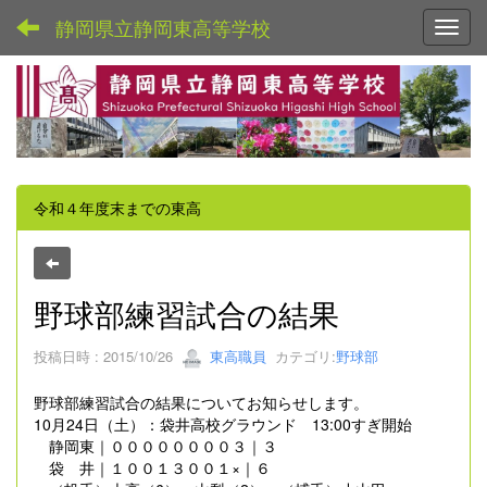
静岡県立静岡東高等学校
Toggl
令和４年度末までの東高
野球部練習試合の結果
投稿日時 : 2015/10/26
東高職員
カテゴリ:
野球部
野球部練習試合の結果についてお知らせします。
10月24日（土）：袋井高校グラウンド 13:00すぎ開始
静岡東｜００００００００３｜３
袋 井｜１００１３００１×｜６