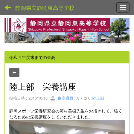
静岡県立静岡東高等学校
Toggl
令和４年度末までの東高
陸上部 栄養講座
投稿日時 : 2016/10/16
東高職員
カテゴリ:
陸上部
静岡スポーツ栄養研究会の河村美樹先生をお招きして、強く
なるための栄養講座をしていただきました。