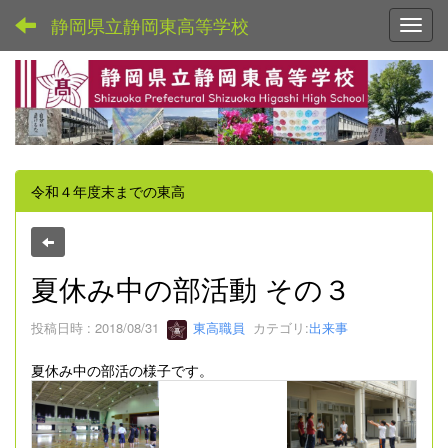
静岡県立静岡東高等学校
Toggl
令和４年度末までの東高
夏休み中の部活動 その３
投稿日時 : 2018/08/31
東高職員
カテゴリ:
出来事
夏休み中の部活の様子です。