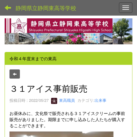
静岡県立静岡東高等学校
Toggl
令和４年度末までの東高
３１アイス事前販売
投稿日時 : 2022/05/27
東高職員
カテゴリ:
出来事
お昼休みに、文化祭で販売される３１アイスクリームの事前
販売がありました。期限までに申し込みした人たちが購入す
ることができます。