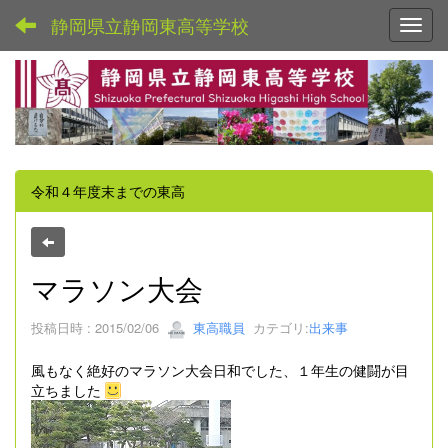
静岡県立静岡東高等学校
Toggl
令和４年度末までの東高
マラソン大会
投稿日時 : 2015/02/06
東高職員
カテゴリ:
出来事
風もなく絶好のマラソン大会日和でした、１年生の健闘が目
立ちました