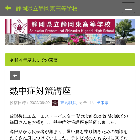
静岡県立静岡東高等学校
Toggl
令和４年度末までの東高
熱中症対策講座
投稿日時 : 2022/06/29
東高職員
カテゴリ:
出来事
放課後にエム・エス・マイスター(Medical Sports Meister)の
鎌田さんをお招きし、熱中症対策講座を開催しました。
各部活から代表者が集まり、暑い夏を乗り切るための知識を
たくさん身につけていました。テレビ局の方も取材に来てお