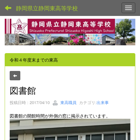
静岡県立静岡東高等学校
Toggl
令和４年度末までの東高
図書館
投稿日時 : 2017/04/10
東高職員
カテゴリ:
出来事
図書館の開館時間が外側の窓に掲示されています。