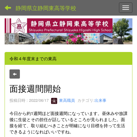
静岡県立静岡東高等学校
Toggl
令和４年度末までの東高
面接週間開始
投稿日時 : 2022/06/17
東高職員
カテゴリ:
出来事
今日から約1週間ほど面接週間になっています。昼休みや放課
後に生徒とその担任が話しているところが見られました。面
接を経て、取り組むべきことが明確になり目標を持って生活
できるようになればいいですね。