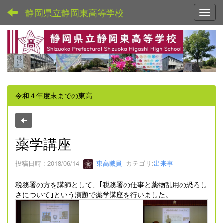
静岡県立静岡東高等学校
Toggl
令和４年度末までの東高
薬学講座
投稿日時 : 2018/06/14
東高職員
カテゴリ:
出来事
税務署の方を講師として、｢税務署の仕事と薬物乱用の恐ろし
さについて｣という演題で薬学講座を行いました。