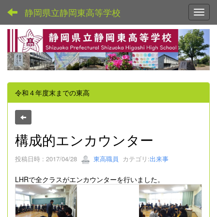
静岡県立静岡東高等学校
Toggl
令和４年度末までの東高
構成的エンカウンター
投稿日時 : 2017/04/28
東高職員
カテゴリ:
出来事
LHRで全クラスがエンカウンターを行いました。