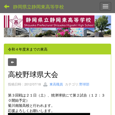
静岡県立静岡東高等学校
Toggl
令和４年度末までの東高
高校野球県大会
投稿日時 : 2012/07/18
東高職員
カテゴリ:
野球部
第３回戦は２１日（土）、焼津球状にて第２試合（１２：３
０開始予定）
菊川南陵高校と行われます。
応援よろしくお願いします。