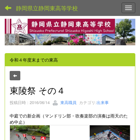
静岡県立静岡東高等学校
Toggl
令和４年度末までの東高
東陵祭 その４
投稿日時 : 2016/06/14
東高職員
カテゴリ:
出来事
中庭での新企画（マンドリン部・吹奏楽部の演奏は雨天のた
め中止）