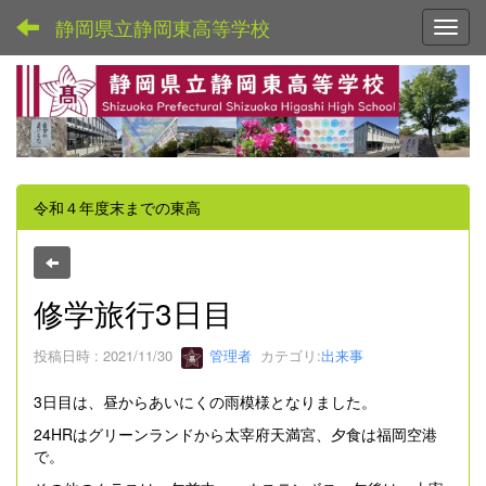
静岡県立静岡東高等学校
Toggl
令和４年度末までの東高
修学旅行3日目
投稿日時 : 2021/11/30
管理者
カテゴリ:
出来事
3日目は、昼からあいにくの雨模様となりました。
24HRはグリーンランドから太宰府天満宮、夕食は福岡空港
で。