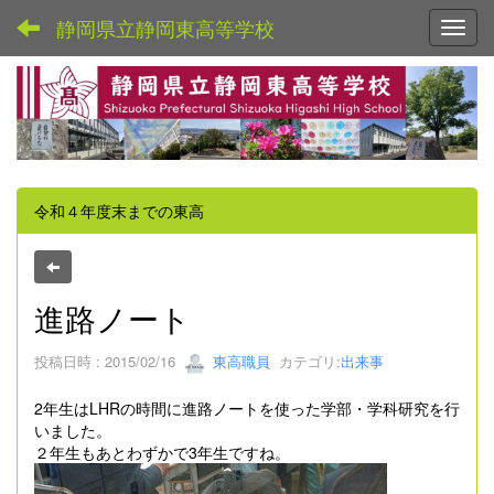
静岡県立静岡東高等学校
Toggl
令和４年度末までの東高
進路ノート
投稿日時 : 2015/02/16
東高職員
カテゴリ:
出来事
2年生はLHRの時間に進路ノートを使った学部・学科研究を行
いました。
２年生もあとわずかで3年生ですね。