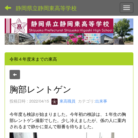
静岡県立静岡東高等学校
Toggl
令和４年度末までの東高
胸部レントゲン
投稿日時 : 2022/04/15
東高職員
カテゴリ:
出来事
今年度も検診が始まりました。今年初の検診は、１年生の胸
部レントゲン撮影でした。少し冷えましたが、係の人に案内
されるまで静かに並んで順番を待ちました。