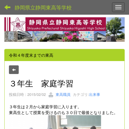
静岡県立静岡東高等学校
Toggl
令和４年度末までの東高
３年生 家庭学習
投稿日時 : 2015/02/02
東高職員
カテゴリ:
出来事
３年生は２月から家庭学習に入ります。
東高生として授業を受けるのも３０日で最後となりました。