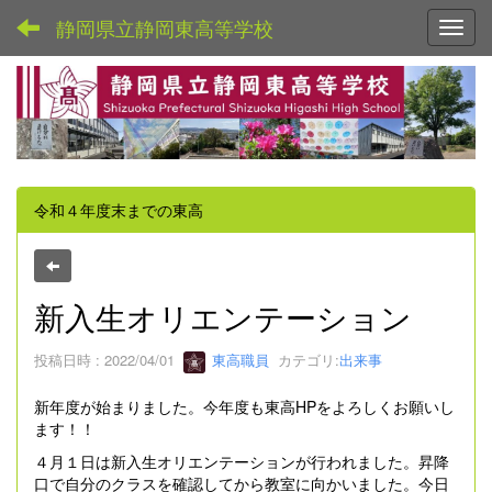
静岡県立静岡東高等学校
Toggl
令和４年度末までの東高
新入生オリエンテーション
投稿日時 : 2022/04/01
東高職員
カテゴリ:
出来事
新年度が始まりました。今年度も東高HPをよろしくお願いし
ます！！
４月１日は新入生オリエンテーションが行われました。昇降
口で自分のクラスを確認してから教室に向かいました。今日