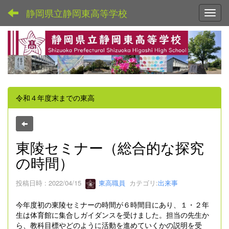
静岡県立静岡東高等学校
Toggl
令和４年度末までの東高
東陵セミナー（総合的な探究
の時間）
投稿日時 : 2022/04/15
東高職員
カテゴリ:
出来事
今年度初の東陵セミナーの時間が６時間目にあり、１・２年
生は体育館に集合しガイダンスを受けました。担当の先生か
ら、教科目標やどのように活動を進めていくかの説明を受